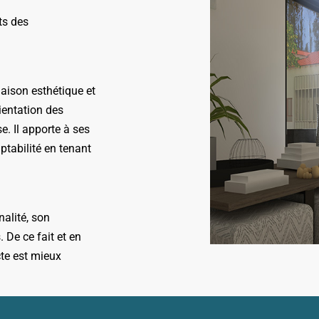
ts des
maison esthétique et
ientation des
. Il apporte à ses
aptabilité en tenant
alité, son
 De ce fait et en
cte est mieux