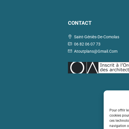
CONTACT
Saint-Géniès-De-Comolas
06 82 06 07 73
Atoutplans@gmail.com
Pour offrir l
cookies pour
ces technolo
navigation ou