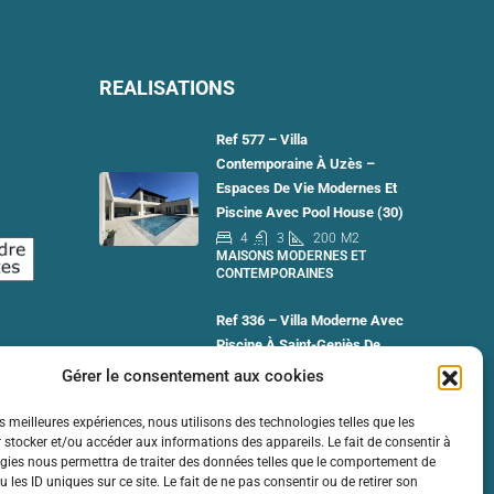
REALISATIONS
Ref 577 – Villa
Contemporaine À Uzès –
Espaces De Vie Modernes Et
Piscine Avec Pool House (30)
4
3
200
M2
MAISONS MODERNES ET
CONTEMPORAINES
Ref 336 – Villa Moderne Avec
Piscine À Saint-Geniès De
Comolas : Vue Imprenable
Gérer le consentement aux cookies
Sur Le Mont Ventoux
3
2
130
M2
es meilleures expériences, nous utilisons des technologies telles que les
MAISONS MODERNES ET
 stocker et/ou accéder aux informations des appareils. Le fait de consentir à
CONTEMPORAINES
gies nous permettra de traiter des données telles que le comportement de
 les ID uniques sur ce site. Le fait de ne pas consentir ou de retirer son