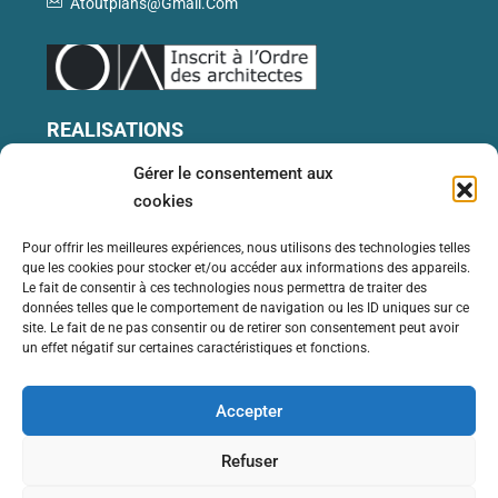
Atoutplans@gmail.com
REALISATIONS
Gérer le consentement aux
Ref 338 – Local Professionnel, Bureaux Et
cookies
Logement À Saint-Rémy-De-Provence (13)
1
1
300
M2
Pour offrir les meilleures expériences, nous utilisons des technologies telles
LOCAUX PROFESSIONNELS
que les cookies pour stocker et/ou accéder aux informations des appareils.
Le fait de consentir à ces technologies nous permettra de traiter des
données telles que le comportement de navigation ou les ID uniques sur ce
Ref 06 – Longère À Carsan (30)
site. Le fait de ne pas consentir ou de retirer son consentement peut avoir
7
3
300
M2
un effet négatif sur certaines caractéristiques et fonctions.
RÉNOVATION
Accepter
Refuser
© COPYRIGHT 2024 CRÉATION WEB
REGARD INFORMATIQUE