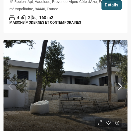
Robion, Apt, Vaucluse, Provence-Alpes-Côte d'Azur, France
Détails
métropolitaine, 84440, France
4
2
160
m2
MAISONS MODERNES ET CONTEMPORAINES