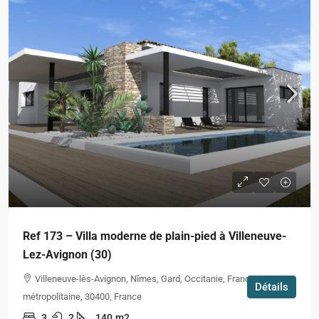
Ref 173 – Villa moderne de plain-pied à Villeneuve-
Lez-Avignon (30)
Villeneuve-lès-Avignon, Nîmes, Gard, Occitanie, France
Détails
métropolitaine, 30400, France
3
2
140
m2