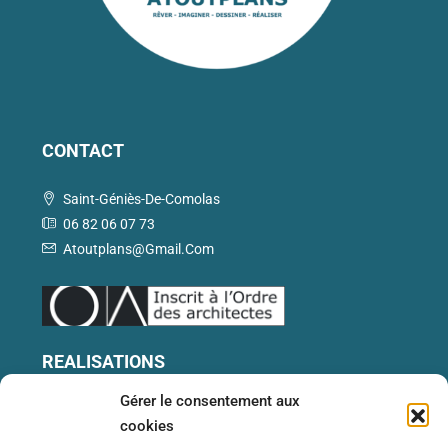
CONTACT
Saint-Géniès-De-Comolas
06 82 06 07 73
Atoutplans@gmail.com
REALISATIONS
Gérer le consentement aux
Ref 639 – Dentiste Villeneuve-Lès-Avignon
cookies
(30)