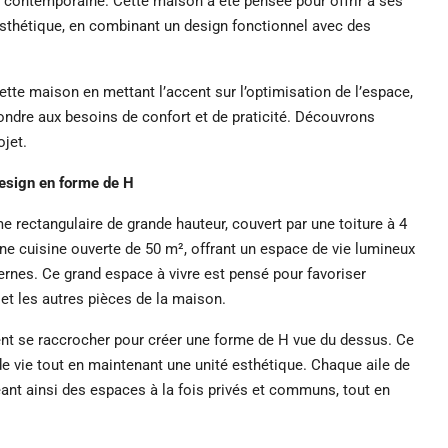
e contemporaine. Cette maison a été pensée pour offrir à ses
 esthétique, en combinant un design fonctionnel avec des
te maison en mettant l’accent sur l’optimisation de l’espace,
ondre aux besoins de confort et de praticité. Découvrons
ojet.
esign en forme de H
e rectangulaire de grande hauteur, couvert par une toiture à 4
une cuisine ouverte de 50 m², offrant un espace de vie lumineux
ernes. Ce grand espace à vivre est pensé pour favoriser
n et les autres pièces de la maison.
ent se raccrocher pour créer une forme de H vue du dessus. Ce
de vie tout en maintenant une unité esthétique. Chaque aile de
éant ainsi des espaces à la fois privés et communs, tout en