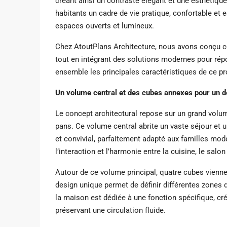
créant ainsi un contraste élégant et une esthétiqu
habitants un cadre de vie pratique, confortable et
espaces ouverts et lumineux.
Chez AtoutPlans Architecture, nous avons conçu cet
tout en intégrant des solutions modernes pour rép
ensemble les principales caractéristiques de ce pr
Un volume central et des cubes annexes pour un d
Le concept architectural repose sur un grand volum
pans. Ce volume central abrite un vaste séjour et 
et convivial, parfaitement adapté aux familles mod
l’interaction et l’harmonie entre la cuisine, le salo
Autour de ce volume principal, quatre cubes vienn
design unique permet de définir différentes zones 
la maison est dédiée à une fonction spécifique, cr
préservant une circulation fluide.