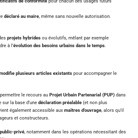
stificatifs de conformité
pour chacun des usages futurs
re
déclaré au maire
, même sans nouvelle autorisation.
 des
projets hybrides
ou évolutifs, mêlant par exemple
re à l’
évolution des besoins urbains dans le temps
.
modifie plusieurs articles existants
pour accompagner le
permettre le recours au
Projet Urbain Partenarial (PUP)
dans
 sur la base d’une
déclaration préalable
(et non plus
vient également accessible aux
maîtres d’ouvrage
, alors qu’il
nageurs et constructeurs.
public-privé
, notamment dans les opérations nécessitant des