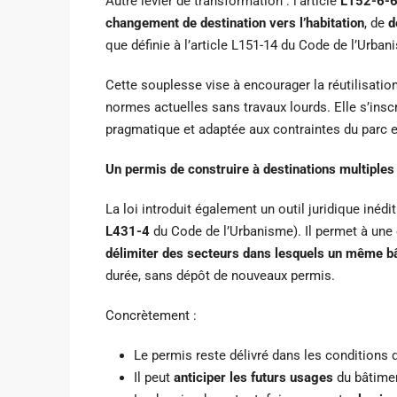
Autre levier de transformation : l’article
L152-6-
changement de destination vers l’habitation
, de
d
que définie à l’article L151-14 du Code de l’Urban
Cette souplesse vise à encourager la réutilisation
normes actuelles sans travaux lourds. Elle s’inscr
pragmatique et adaptée aux contraintes du parc e
Un permis de construire à destinations multiples
La loi introduit également un outil juridique inédit
L431-4
du Code de l’Urbanisme). Il permet à un
délimiter des secteurs dans lesquels un même bâ
durée, sans dépôt de nouveaux permis.
Concrètement :
Le permis reste délivré dans les conditions
Il peut
anticiper les futurs usages
du bâtimen