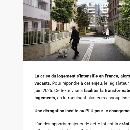
La crise du logement s’intensifie en France, al
vacants.
Pour répondre à cet enjeu, le législateur
juin 2025. Ce texte vise à
faciliter la transforma
logements
, en introduisant plusieurs assoupliss
Ref 339 – Bastide conte
Une dérogation inédite au PLU pour le changemen
Éguilles (13)
L’un des apports majeurs de cette loi est la
créat
Éguilles, Aix-en-Provence, 