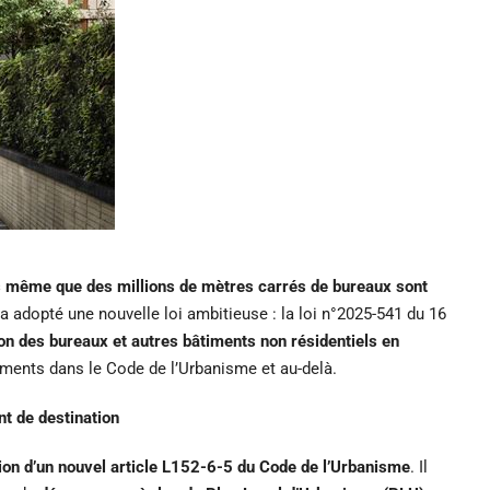
ors même que des millions de mètres carrés de bureaux sont
 a adopté une nouvelle loi ambitieuse : la loi n°2025-541 du 16
tion des bureaux et autres bâtiments non résidentiels en
ements dans le Code de l’Urbanisme et au-delà.
mporaine à
Ref 639 – Dentiste Villeneuve-lès-
t de destination
Avignon (30)
ion d’un nouvel article L152-6-5 du Code de l’Urbanisme
. Il
Bouches-du-Rhône,
Villeneuve-lès-Avignon, Nîmes, Gard, Occitanie,