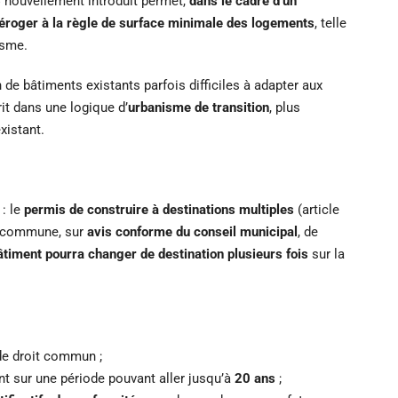
6
nouvellement introduit permet,
dans le cadre d’un
éroger à la règle de surface minimale des logements
, telle
isme.
 de bâtiments existants parfois difficiles à adapter aux
it dans une logique d’
urbanisme de transition
, plus
xistant.
 : le
permis de construire à destinations multiples
(article
e commune, sur
avis conforme du conseil municipal
, de
timent pourra changer de destination plusieurs fois
sur la
 de droit commun ;
t sur une période pouvant aller jusqu’à
20 ans
;