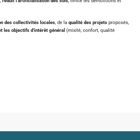
t,
réduit l’artificialisation des sols
, limite les démolitions et
on des collectivités locales
, de la
qualité des projets
proposés,
t les objectifs d’intérêt général
(mixité, confort, qualité