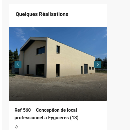
Quelques Réalisations
Ref 560 – Conception de local
Ref 338
professionnel à Eyguières (13)
et loge
(13)