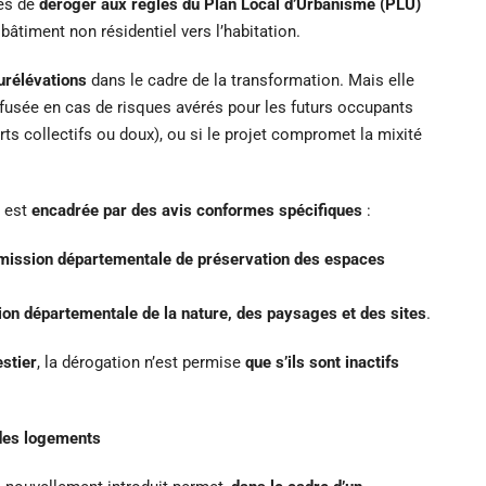
les de
déroger aux règles du Plan Local d’Urbanisme (PLU)
nce métropolitaine,
France métropolitaine, 30400, France
bâtiment non résidentiel vers l’habitation.
150
m2
LOCAUX PROFESSIONNELS
urélévations
dans le cadre de la transformation. Mais elle
efusée en cas de risques avérés pour les futurs occupants
rts collectifs ou doux), ou si le projet compromet la mixité
é est
encadrée par des avis conformes spécifiques
:
ission départementale de préservation des espaces
n départementale de la nature, des paysages et des sites
.
estier
, la dérogation n’est permise
que s’ils sont inactifs
 des logements