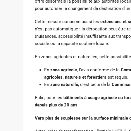
offre désormais la possibilité aux autorités loca
Provence-Alpes-Côte d'Azur, Fra
pour autoriser le changement de destination d’un 
13510, France
5
3
210
m2
Cette mesure concerne aussi les
extensions et s
MAISONS TRADITIONNELLES
n’est pas automatique : la dérogation peut être r
(nuisances, accessibilité insuffisante aux transpo
sociale ou la capacité scolaire locale.
En zones agricoles et naturelles, cette possibilit
En
zone agricole
, l’avis conforme de la
Comm
agricoles, naturels et forestiers
est requis.
En
zone naturelle
, c’est celui de la
Commissio
Enfin, pour les
bâtiments à usage agricole ou for
depuis plus de 20 ans
.
Vers plus de souplesse sur la surface minimale