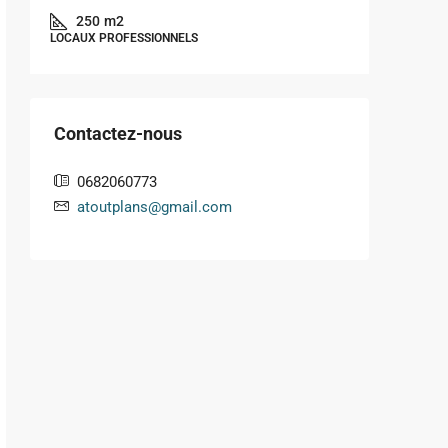
250
m2
LOCAUX PROFESSIONNELS
1
LOCAUX P
Contactez-nous
0682060773
atoutplans@gmail.com