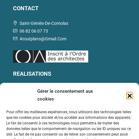
CONTACT
Saint-Géniès-De-Comolas
06 82 06 07 73
Atoutplans@gmail.com
REALISATIONS
Ref 702 – Maison Avec Piscine Et
Gérer le consentement aux
Pool‑house Sorgues (84)
cookies
3
2
135
M2
PISCINES ET EXTÉRIEURS
Pour offrir les meilleures expériences, nous utilisons des technologies telles
que les cookies pour stocker et/ou accéder aux informations des appareils.
Ref 184 – Création De Villa Avec Locaux
Le fait de consentir à ces technologies nous permettra de traiter des
Professionnels À Villeneuve-Lès- Avignon
données telles que le comportement de navigation ou les ID uniques sur ce
(30)
site. Le fait de ne pas consentir ou de retirer son consentement peut avoir